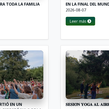
RA TODA LA FAMILIA
EN LA FINAL DEL MUN
2026-08-07
Leer más
IRTIÓ EN UN
𝐒𝐄𝐒𝐈𝐎́𝐍 𝐘𝐎𝐆𝐀 𝐀𝐋 𝐀𝐈𝐑𝐄 𝐋𝐈