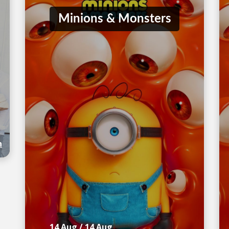
Minions & Monsters
n
14 Aug
/
14 Aug