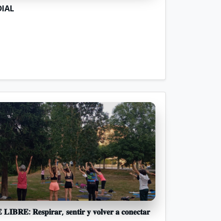
DIAL
𝐑𝐄: 𝐑𝐞𝐬𝐩𝐢𝐫𝐚𝐫, 𝐬𝐞𝐧𝐭𝐢𝐫 𝐲 𝐯𝐨𝐥𝐯𝐞𝐫 𝐚 𝐜𝐨𝐧𝐞𝐜𝐭𝐚𝐫