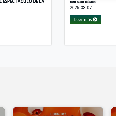
EL ESPECTÁCULO DE LA
𝐜𝐨𝐧 𝐮𝐧𝐨 𝐦𝐢𝐬𝐦𝐨
2026-08-07
Leer más