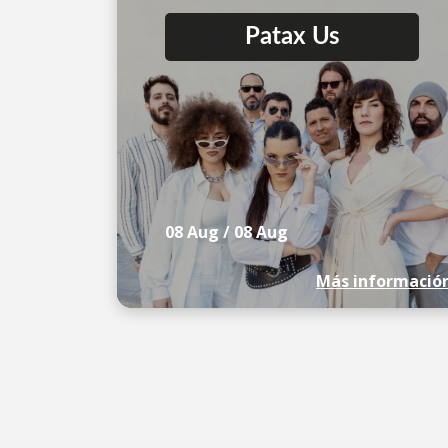
Patax Us
08 Aug
/
08 Aug
Más informació