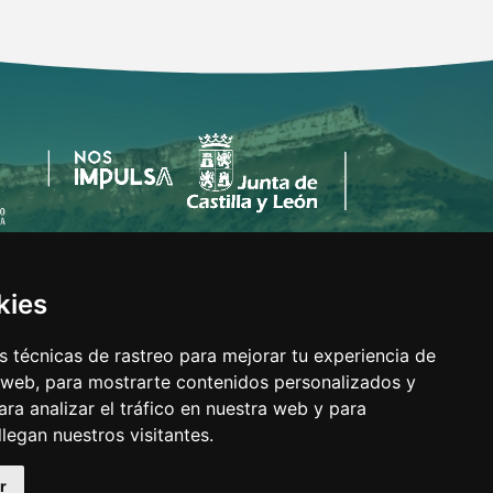
kies
MAPA WEB
 técnicas de rastreo para mejorar tu experiencia de
AVISO LEGAL
 web, para mostrarte contenidos personalizados y
POLÍTICA DE COOKIES
ra analizar el tráfico en nuestra web y para
ACCESIBILIDAD
egan nuestros visitantes.
r