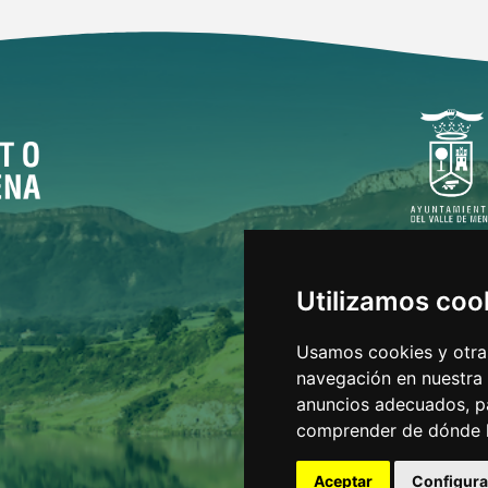
Utilizamos coo
Usamos cookies y otras
navegación en nuestra
anuncios adecuados, pa
comprender de dónde ll
Aceptar
Configura