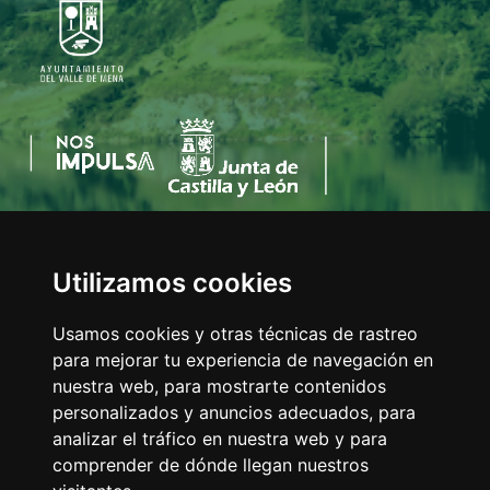
Utilizamos cookies
AYUNTAMIENTO DEL VALLE DE MENA
C/Eladio Bustamante, 1
Usamos cookies y otras técnicas de rastreo
Tfno:
947 126 211
para mejorar tu experiencia de navegación en
E-mail:
info@valledemena.es
nuestra web, para mostrarte contenidos
personalizados y anuncios adecuados, para
analizar el tráfico en nuestra web y para
comprender de dónde llegan nuestros
MAPA WEB