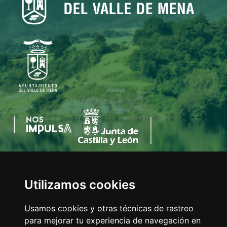
Utilizamos cookies
AYUNTAMIENTO DEL VALLE DE MENA
C/Eladio Bustamante, 1
Usamos cookies y otras técnicas de rastreo
Tfno:
947 126 211
para mejorar tu experiencia de navegación en